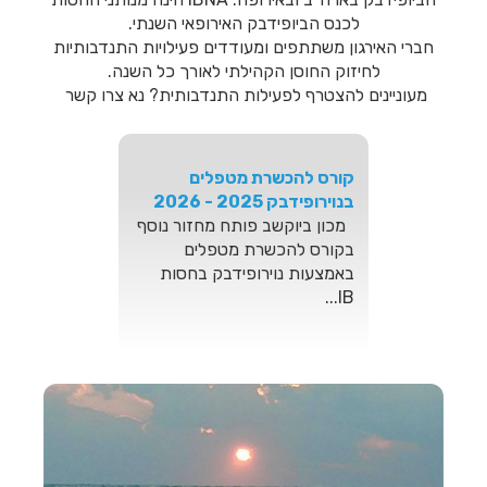
ADHD
לכנס הביופידבק האירופאי השנתי.
ביוקשב שמחה לבשר על הכנסת
חברי האירגון משתתפים ומעודדים פעילויות התנדבותיות
טכנולוגיה חדשה לארגז הכלים
לחיזוק החוסן הקהילתי לאורך כל השנה.
שלה: רכשנו מכשיר לגרייה
מעוניינים להצטרף לפעילות התנדבותית? נא צרו קשר
חש...
קורס להכשרת מטפלים
בנוירופידבק 2025 - 2026
מכון ביוקשב פותח מחזור נוסף
בקורס להכשרת מטפלים
באמצעות נוירופידבק בחסות
IB...
סדנה בנושא מיינדפולנס
וביופידבק- שילובים באימון
ובטיפול ד"ר אינה קאזאן וד"ר
יובל עודד פברואר 2026
המרכז לטיפול קוגניטיבי