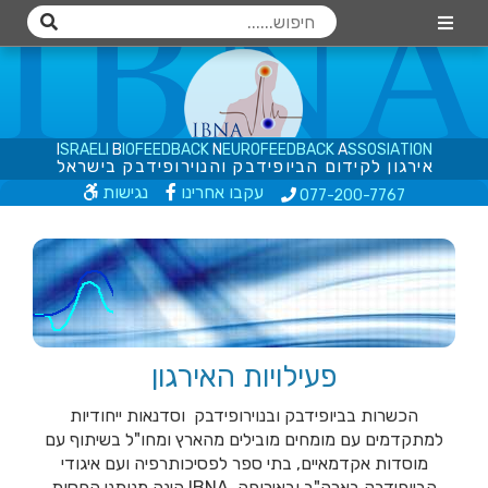
I
S
R
A
E
L
I
B
I
O
F
E
E
D
B
A
C
K
N
E
U
R
O
F
E
E
D
B
A
C
K
A
S
S
O
S
I
A
T
I
O
N
א
י
ר
ג
ו
ן
ל
ק
י
ד
ו
ם
ה
ב
י
ו
פ
י
ד
ב
ק
ו
ה
נ
ו
י
ר
ו
פ
י
ד
ב
ק
ב
י
ש
ר
א
ל
עקבו אחרינו
נגישות
077-200
-7767
פעילויות האירגון
הכשרות בביופידבק ובנוירופידבק וסדנאות ייחודיות
מכון ביוקשב - טיפול בגרייה
למתקדמים עם מומחים מובילים מהארץ ומחו"ל בשיתוף עם
חשמלית tDCS בדיכאון,
מוסדות אקדמאיים, בתי ספר לפסיכותרפיה ועם איגודי
אוטיזם, דיסלקציה, PTSD ו
הביופידבק בארה"ב ובאירופה. IBNA הינה מנותני החסות