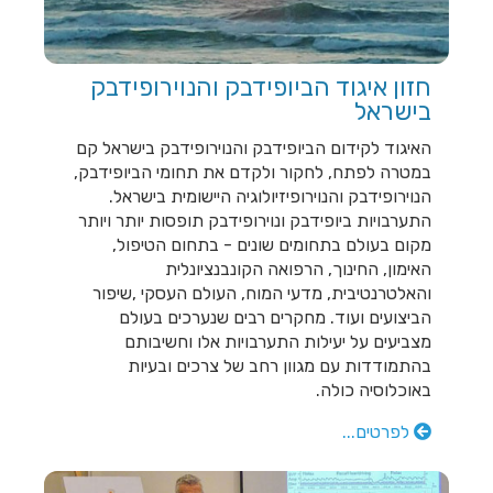
התנהגותי ופסיכופיזיולוגי
(ביופידבק ומיינדפולנס) בחסות
IBNA שמחים לה...
חזון איגוד הביופידבק והנוירופידבק
בישראל
קורסים חדשים להכשרת
מטפלים בביופידבק
האיגוד לקידום הביופידבק והנוירופידבק בישראל קם
במהלך2026 יפתחו קורסים
במטרה לפתח, לחקור ולקדם את תחומי הביופידבק,
חדשים להכשרת מטפלים
הנוירופידבק והנוירופיזיולוגיה היישומית בישראל.
בביופידבק וקורסים מתקדמים
התערבויות ביופידבק ונוירופידבק תופסות יותר ויותר
למטפלים . הכשרת...
מקום בעולם בתחומים שונים - בתחום הטיפול,
האימון, החינוך, הרפואה הקונבנציונלית
והאלטרנטיבית, מדעי המוח, העולם העסקי ,שיפור
הביצועים ועוד. מחקרים רבים שנערכים בעולם
מכון ביוקשב - טיפול בגרייה
מצביעים על יעילות התערבויות אלו וחשיבותם
חשמלית tDCS בדיכאון,
בהתמודדות עם מגוון רחב של צרכים ובעיות
אוטיזם, דיסלקציה, PTSD ו
באוכלוסיה כולה.
ADHD
ביוקשב שמחה לבשר על הכנסת
לפרטים...
טכנולוגיה חדשה לארגז הכלים
שלה: רכשנו מכשיר לגרייה